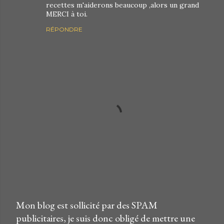
recettes m'aiderons beaucoup ,alors un grand
MERCI à toi.
RÉPONDRE
Mon blog est sollicité par des SPAM
E
publicitaires, je suis donc obligé de mettre une
n