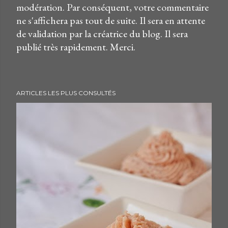
modération. Par conséquent, votre commentaire
r
ne s'affichera pas tout de suite. Il sera en attente
e
de validation par la créatrice du blog. Il sera
g
publié très rapidement. Merci.
i
s
t
r
ARTICLES LES PLUS CONSULTÉS
e
r
u
n
c
o
m
m
e
n