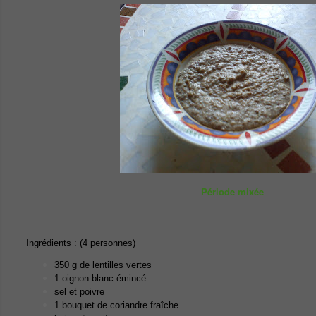
Période mixée
Ingrédients : (4 personnes)
350 g de lentilles vertes
1 oignon blanc émincé
sel et poivre
1 bouquet de coriandre fraîche