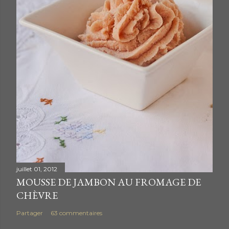
t
a
i
r
e
juillet 01, 2012
MOUSSE DE JAMBON AU FROMAGE DE
CHÈVRE
Partager
63 commentaires