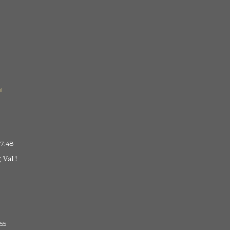
l
 17:48
 Val !
:55