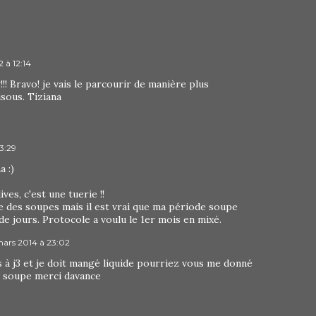
 à 12:14
!!! Bravo! je vais le parcourir de manière plus
isous. Tiziana
3:29
 :)
ves, c'est une tuerie !!
ute des soupes mais il est vrai que ma période soupe
de jours. Protocole a voulu le 1er mois en mixé.
mars 2014 à 23:02
s à j3 et je doit mangé liquide pourriez vous me donné
e soupe merci davance