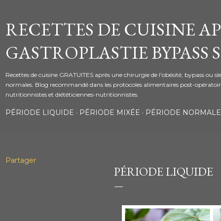
Accéder au contenu principal
RECETTES DE CUISINE A
GASTROPLASTIE BYPASS 
Recettes de cuisine GRATUITES après une chirurgie de l'obésité, bypass ou slee
normales. Blog recommandé dans les protocoles alimentaires post-opératoire
nutritionnistes et diététiciennes-nutritionnistes.
PÉRIODE LIQUIDE
PÉRIODE MIXÉE
PÉRIODE NORMALE
Partager
PÉRIODE LIQUIDE