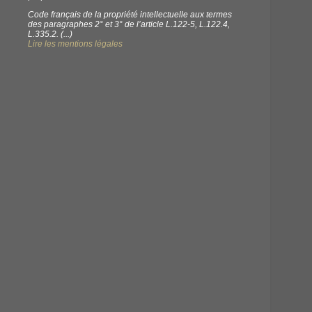
Code français de la propriété intellectuelle aux termes
des paragraphes 2° et 3° de l’article L.122-5, L.122.4,
L.335.2. (...)
Lire les mentions légales