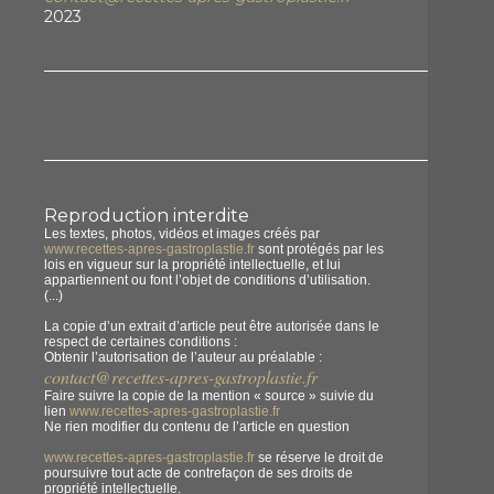
2023
Reproduction interdite
Les textes, photos, vidéos et images créés par
www.recettes-apres-gastroplastie.fr
sont protégés par les
lois en vigueur sur la propriété intellectuelle, et lui
appartiennent ou font l’objet de conditions d’utilisation.
(...)
La copie d’un extrait d’article peut être autorisée dans le
respect de certaines conditions :
Obtenir l’autorisation de l’auteur au préalable :
contact@recettes-apres-gastroplastie.fr
Faire suivre la copie de la mention « source » suivie du
lien
www.recettes-apres-gastroplastie.fr
Ne rien modifier du contenu de l’article en question
www.recettes-apres-gastroplastie.fr
se réserve le droit de
poursuivre tout acte de contrefaçon de ses droits de
propriété intellectuelle.