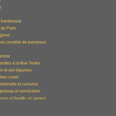
s
s
 framboise
s
de Paris
rgines
t son crumble de parmesan
pomme
rottes à la fève Tonka
e et ses légumes
lles corail
itronnelle et curcuma
poireau et vermicelles
ave et basilic et yaourt