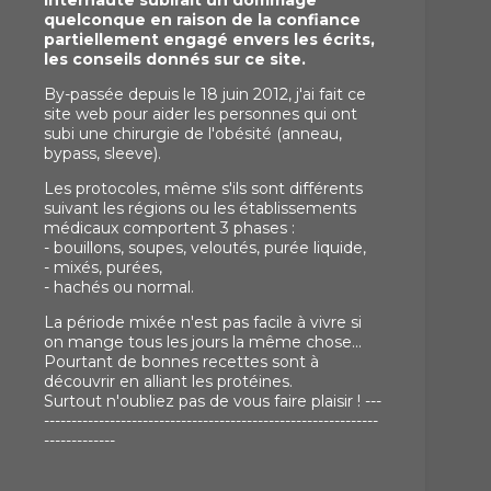
internaute subirait un dommage
quelconque en raison de la confiance
partiellement engagé envers les écrits,
les conseils donnés sur ce site.
By-passée depuis le 18 juin 2012, j'ai fait ce
site web pour aider les personnes qui ont
subi une chirurgie de l'obésité (anneau,
bypass, sleeve).
Les protocoles, même s'ils sont différents
suivant les régions ou les établissements
médicaux comportent 3 phases :
- bouillons, soupes, veloutés, purée liquide,
- mixés, purées,
- hachés ou normal.
La période mixée n'est pas facile à vivre si
on mange tous les jours la même chose...
Pourtant de bonnes recettes sont à
découvrir en alliant les protéines.
Surtout n'oubliez pas de vous faire plaisir ! ---
-------------------------------------------------------------
-------------