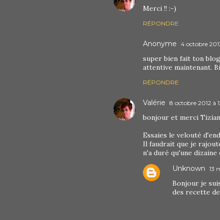
Merci !! :-)
RÉPONDRE
Anonyme
4 octobre 2012
super bien fait ton blog
attentive maintenant. B
RÉPONDRE
Valérie
8 octobre 2012 à 1
bonjour et merci Tiziana
Essaies le velouté d'endi
Il faudrait que je rajo
n'a duré qu'une dizaine 
Unknown
13 
Bonjour je sui
des recette d