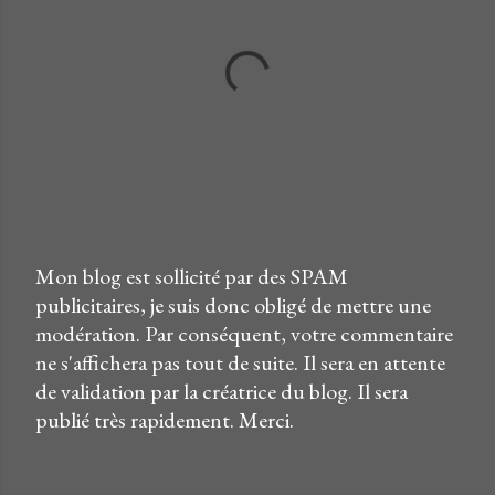
Mon blog est sollicité par des SPAM
E
publicitaires, je suis donc obligé de mettre une
n
modération. Par conséquent, votre commentaire
r
ne s'affichera pas tout de suite. Il sera en attente
e
de validation par la créatrice du blog. Il sera
g
publié très rapidement. Merci.
i
s
t