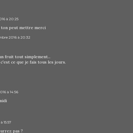
016 à 20:25
 ton peut mettre merci
mbre 2016 à 20:32
n fruit tout simplement...
'est ce que je fais tous les jours.
016 à 14:56
midi
à 15:57
urrez pas ?