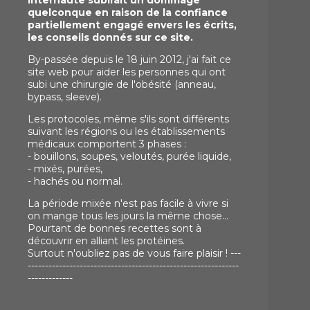
internaute subirait un dommage
quelconque en raison de la confiance
partiellement engagé envers les écrits,
les conseils donnés sur ce site.
By-passée depuis le 18 juin 2012, j'ai fait ce
site web pour aider les personnes qui ont
subi une chirurgie de l'obésité (anneau,
bypass, sleeve).
Les protocoles, même s'ils sont différents
suivant les régions ou les établissements
médicaux comportent 3 phases :
- bouillons, soupes, veloutés, purée liquide,
- mixés, purées,
- hachés ou normal.
La période mixée n'est pas facile à vivre si
on mange tous les jours la même chose...
Pourtant de bonnes recettes sont à
découvrir en alliant les protéines.
Surtout n'oubliez pas de vous faire plaisir ! ---
-------------------------------------------------------------
-------------