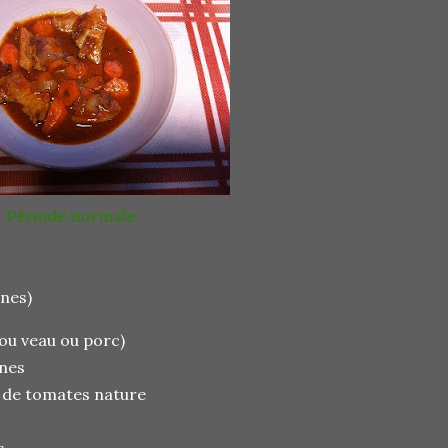
Période normale
nnes)
 ou veau ou porc)
ines
s de tomates nature