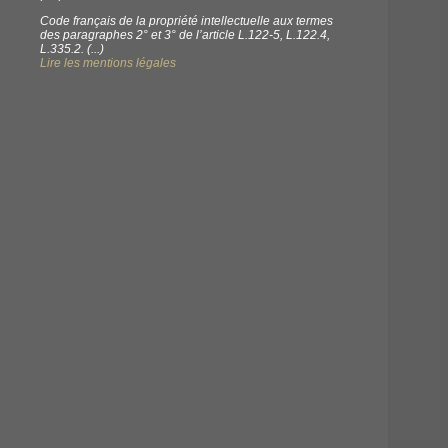
Code français de la propriété intellectuelle aux termes
des paragraphes 2° et 3° de l’article L.122-5, L.122.4,
L.335.2. (...)
Lire les mentions légales