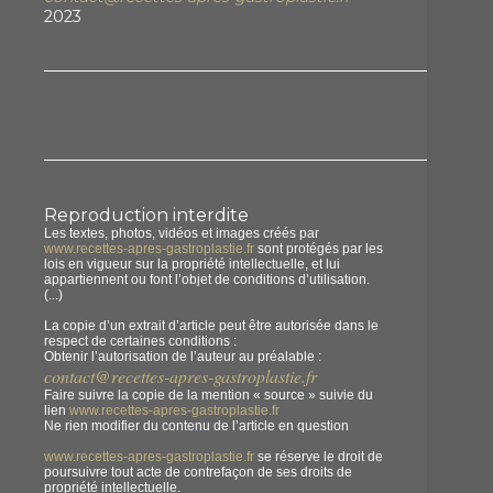
2023
Reproduction interdite
Les textes, photos, vidéos et images créés par
www.recettes-apres-gastroplastie.fr
sont protégés par les
lois en vigueur sur la propriété intellectuelle, et lui
appartiennent ou font l’objet de conditions d’utilisation.
(...)
La copie d’un extrait d’article peut être autorisée dans le
respect de certaines conditions :
Obtenir l’autorisation de l’auteur au préalable :
contact@recettes-apres-gastroplastie.fr
Faire suivre la copie de la mention « source » suivie du
lien
www.recettes-apres-gastroplastie.fr
Ne rien modifier du contenu de l’article en question
www.recettes-apres-gastroplastie.fr
se réserve le droit de
poursuivre tout acte de contrefaçon de ses droits de
propriété intellectuelle.