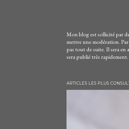
Mon blog est sollicité par d
E
mettre une modération. Par
n
pas tout de suite. Il sera en 
r
sera publié très rapidement.
e
g
i
s
ARTICLES LES PLUS CONSUL
t
r
e
r
u
n