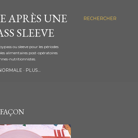
E APRÈS UNE
RECHERCHER
SS SLEEVE
bypass ou sleeve pour les périodes
les alimentaires post-opératoires
ennes-nutritionnistes.
 NORMALE
PLUS…
 FAÇON