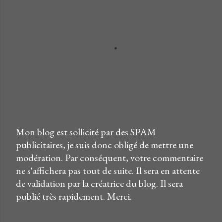
Mon blog est sollicité par des SPAM
E
publicitaires, je suis donc obligé de mettre une
n
modération. Par conséquent, votre commentaire
r
ne s'affichera pas tout de suite. Il sera en attente
e
de validation par la créatrice du blog. Il sera
g
publié très rapidement. Merci.
i
s