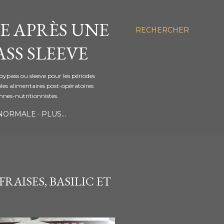
E APRÈS UNE
RECHERCHER
SS SLEEVE
bypass ou sleeve pour les périodes
les alimentaires post-opératoires
ennes-nutritionnistes.
 NORMALE
PLUS…
RAISES, BASILIC ET