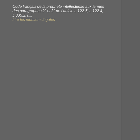
Code français de la propriété intellectuelle aux termes
des paragraphes 2° et 3° de l’article L.122-5, L.122.4,
L.335.2. (...)
Lire les mentions légales