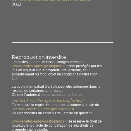
2023
Reproduction interdite
Les textes, photos, vidéos et images créés par
www.recettes-apres-gastroplastie.fr
sont protégés par les
lois en vigueur sur la propriété intellectuelle, et lui
appartiennent ou font l’objet de conditions d’utilisation.
(...)
La copie d’un extrait d’article peut être autorisée dans le
respect de certaines conditions :
Obtenir l’autorisation de l’auteur au préalable :
contact@recettes-apres-gastroplastie.fr
Faire suivre la copie de la mention « source » suivie du
lien
www.recettes-apres-gastroplastie.fr
Ne rien modifier du contenu de l’article en question
www.recettes-apres-gastroplastie.fr
se réserve le droit de
poursuivre tout acte de contrefaçon de ses droits de
propriété intellectuelle.