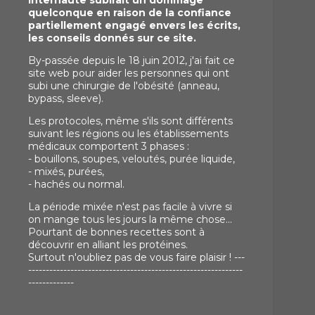
internaute subirait un dommage
quelconque en raison de la confiance
partiellement engagé envers les écrits,
les conseils donnés sur ce site.
By-passée depuis le 18 juin 2012, j'ai fait ce
site web pour aider les personnes qui ont
subi une chirurgie de l'obésité (anneau,
bypass, sleeve).
Les protocoles, même s'ils sont différents
suivant les régions ou les établissements
médicaux comportent 3 phases :
- bouillons, soupes, veloutés, purée liquide,
- mixés, purées,
- hachés ou normal.
La période mixée n'est pas facile à vivre si
on mange tous les jours la même chose...
Pourtant de bonnes recettes sont à
découvrir en alliant les protéines.
Surtout n'oubliez pas de vous faire plaisir ! ---
-------------------------------------------------------------
-------------