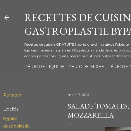
Accéder au contenu principal
RECETTES DE CUISIN
GASTROPLASTIE BYPA
Recettes de cuisine GRATUITES après une chirurgie de l'obésité, 
liquides, mixées et normales. Blog recommandé dans les protoco
donnés par les chirurgiens, médecins nutritionnistes et diététici
PÉRIODE LIQUIDE
PÉRIODE MIXÉE
PÉRIODE
Partager
mars 17, 2017
SALADE TOMATES, F
Libellés
MOZZARELLA
bypass
gastroplastie