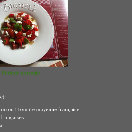
Période normale
) :
iron ou 1 tomate moyenne française
 françaises
a